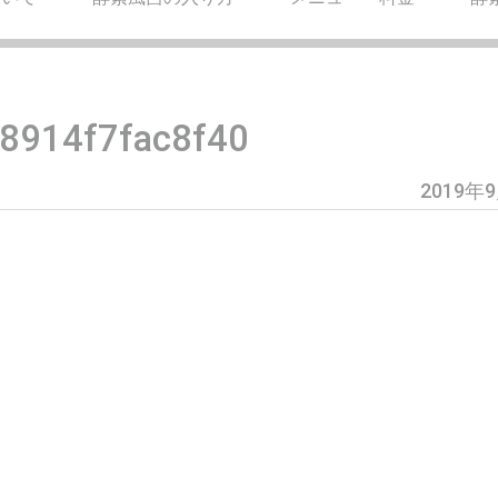
8914f7fac8f40
2019年