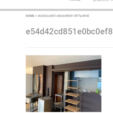
HOME
>
e54d42cd851e0bc0ef88914f7fac8f40
e54d42cd851e0bc0ef8